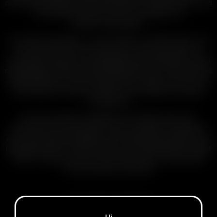
die den geschmackvollsten und stärksten Dampf liefern), und
ist umweltfreundlich (leicht zu reinigen und
wiederzuverwenden).
Ich werde nicht lügen … ja, es ist wahr, so ziemlich alles, was
aus Glas besteht, kann zerbrechen. Aber keine Angst, wir
verwenden robustes und langlebiges Borosilikatglas, das bei
regelmäßigem Gebrauch jahrelang halten kann. Und wenn das
Unglück passiert und ein Glasteil bricht, haben Sie mit Arizer
die Gewissheit, dass Ersatzteile erschwinglich und immer
vorrätig sind.
Die Arizer Kräuterverdampfer mit Original-Glas-Pod-
Systemen sind so konzipiert, dass sie einfach zu bedienen
sind und eine gleichmäßige und vollständige Extraktion Ihrer
Lieblingskräuter in einem weichen und schmackhaften Dampf
liefern. Lesen Sie unsere Glas-Blog-Artikel, um mehr über
The Arizer Way zu erfahren
Glas-Blog-Artikel