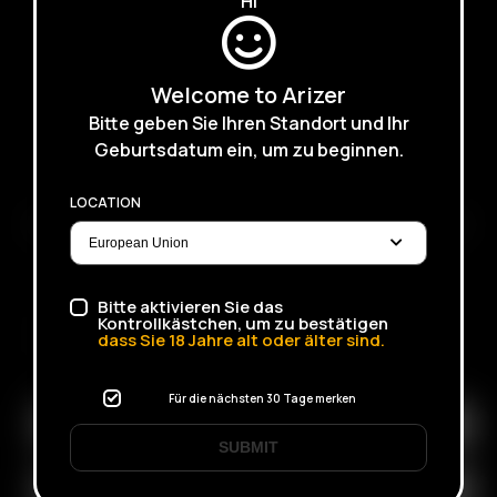
Hi
Demnächst
Welcome to Arizer
Bitte geben Sie Ihren Standort und Ihr
Geburtsdatum ein, um zu beginnen.
LOCATION
ABOUT ARIZER
|
HISTORY OF ARIZER
|
WHY DRY
|
THE CLARITY OF GLASS
CUSTOM SESSION SETTINGS
|
HINTS, TIPS & STORY
|
V-SCALE
Bitte aktivieren Sie das
Kontrollkästchen, um zu bestätigen
ABONNIEREN SIE DEN E-MAIL NEWSLETTER, UM ÜBER
dass Sie
18
Jahre alt oder älter sind.
BEVORSTEHENDE ANGEBOTE, WERBEAKTIONEN UND
PRODUKTE INFORMATIONEN ZU ERHALTEN
Für die nächsten 30 Tage merken
SUBMIT