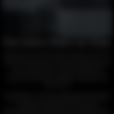
Die klare Wahl ist Glas
Wenn Sie sich für trockene Kräuter interessieren, wissen Sie
wahrscheinlich schon, dass Zubehör aus Glas besser ist. Wir
stimmen mit Ihnen überein. Unserer bescheidenen Meinung
nach, ist Glas der Hammer! Unsere einzigartige und
innovative Verwendung von Glasteilen ist ein großer Teil
dessen, was Arizer Kräuterverdampfer so besonders und
beliebt macht.
Borosilikatglas ist inert (sicher, ungiftig, geschmacksneutral,
geruchsneutral), widerstandsfähig (widersteht schnellen
Temperaturschwankungen), hat eine niedrige
Wärmeleitfähigkeit (einzigartige thermische Eigenschaften,