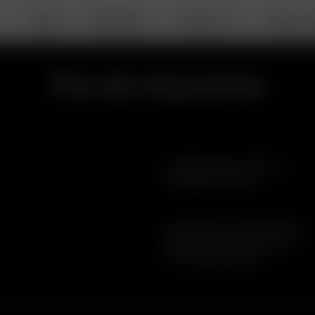
DEALS
PORTABLE
DESKTOP
ABOUT A
Pie de imprenta
Handelsregister HRA 8921
Amtsgericht Aachen
Steuernummer 202/5337/1584
WEEE-Reg.-Nr. DE 47152642
Ust. Nr. DE813970835