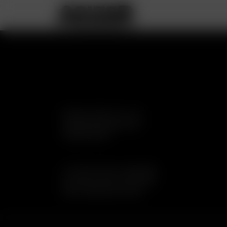
Reinhart GmbH & Co. KG
Charlottenburger Allee 7
52068 Aachen
Tel: 0049-(0)241-99123283
Fax:0049-(0)241-99123284
Mail: info@reinhart.shop