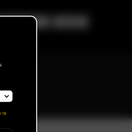
u
e
18