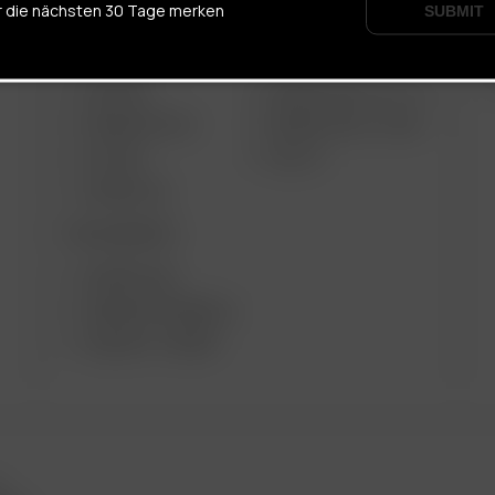
ARIZER PRODUKTE
W
r die nächsten 30 Tage merken
SUBMIT
TRAGBARE GERÄTE
AIR MAX
ARIZER SOLO III V 2.0
ARIZER AIR SE
ARIZER SOLO II MAX
GO SRT
SOLO II
ARIZER GO
TISCHGERÄTE
ARIZER XQ2
ARIZER EXTREME Q
ARIZER V-TOWER
s