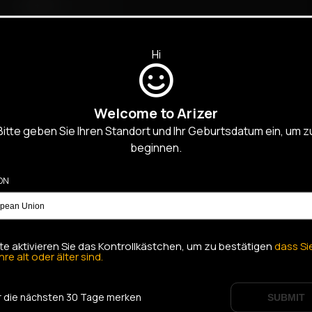
Air II
Hi
Welcome to Arizer
Bitte geben Sie Ihren Standort und Ihr Geburtsdatum ein, um z
beginnen.
Air
ON
tte aktivieren Sie das Kontrollkästchen, um zu bestätigen
dass Si
hre alt oder älter sind.
r die nächsten 30 Tage merken
SUBMIT