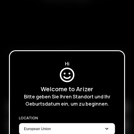
ABOUT ARIZER
|
HISTORY OF ARIZER
|
WHY DRY
|
THE CLARITY OF GLASS
CUSTOM SESSION SETTINGS
|
HINTS, TIPS & STORY
|
V-SCALE
Hi
ABONNIEREN SIE DEN E-MAIL NEWSLETTER, UM ÜBER
BEVORSTEHENDE ANGEBOTE, WERBEAKTIONEN UND
Welcome to Arizer
PRODUKTE INFORMATIONEN ZU ERHALTEN
Bitte geben Sie Ihren Standort und Ihr
Geburtsdatum ein, um zu beginnen.
LOCATION