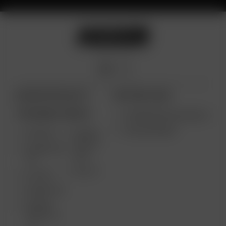
ARIZER PRODUKTE
WEITERE LINKS
TRAGBARE GERÄTE
VERWENDUNGSZWECKE
GROSSHANDEL
AIR MAX
ARIZER
SOLO II
ARIZER AIR
MAX
SE
SOLO II
GO SRT
ARIZER GO
ARIZER
SOLO III V