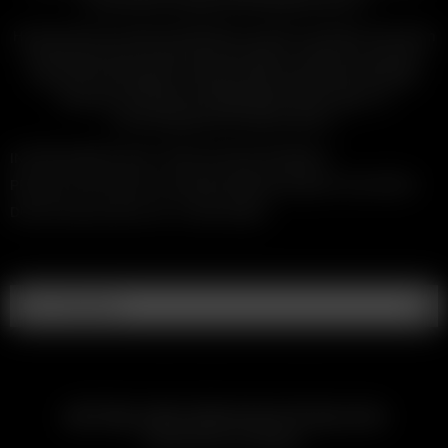
zunehmend wettbewerbsfähige Branche.
Heute ehren wir das Vermächtnis unserer Gründer mit einem
kontinuierlichen Fokus auf Innovation, indem wir unseren
Wurzeln treu bleiben, niemals Abstriche bei der Qualität
machen und immer erstklassige Erfahrungen zu
erschwinglichen Preisen liefern.
INTERAGIEREN SIE MIT DER UNTENSTEHENDEN
PRODUKTZEITLEISTE, UM MEHR ÜBER DIE REISE VON ARIZER
DURCH RAUM UND ZEIT ZU ERFAHREN
Our Time Line
ARTIKEL DES GESCHICHTE BLOGS
Demnächst verfügbar