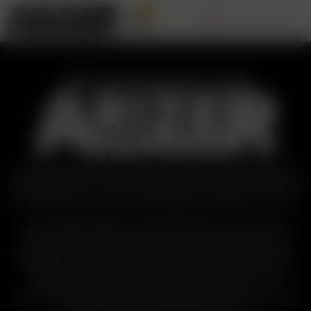
0
DIE GESCHICHTE VON
Aus bescheidenen Anfängen, einer Idee und gemeinsamen
Leidenschaften ist Arizer stolz darauf, sowohl ein Pionier als
auch ein Führer in der Dry Herb Vaporizer Industrie zu sein.
Im Jahr 2005 machten sich die Gründer von Arizer und
lebenslange Kräuter-Enthusiasten auf den Weg, um das
Verdampfen von trockenen Kräutern aus dem Bereich des
Obskuren und Überteuerten zu einer bevorzugten und
erschwinglichen Konsummethode zu machen – und
inspirierten schließlich eine aufkeimende, innovative und