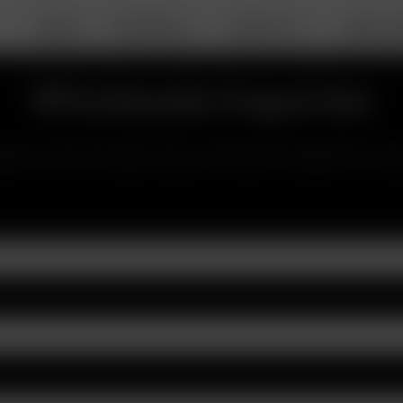
DEALS
PORTABLE
DESKTOP
ABOUT A
Wholesale Inquiries
ase fill out the form below and you will receive an email with next st