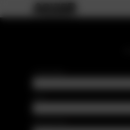
Ple
Contact Name
*
Email
*
Name der Firma
*