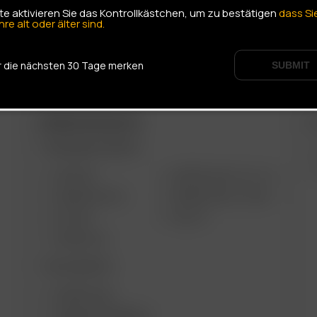
tte aktivieren Sie das Kontrollkästchen, um zu bestätigen
dass Si
hre alt oder älter sind.
r die nächsten 30 Tage merken
SUBMIT
ARIZER PRODUKTE
W
TRAGBARE GERÄTE
AIR MAX
ARIZER SOLO III V 2.0
ARIZER AIR SE
ARIZER SOLO II MAX
GO SRT
SOLO II
ARIZER GO
TISCHGERÄTE
ARIZER XQ2
ARIZER EXTREME Q