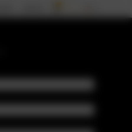
0
RIZER
SUPPORT
eps!