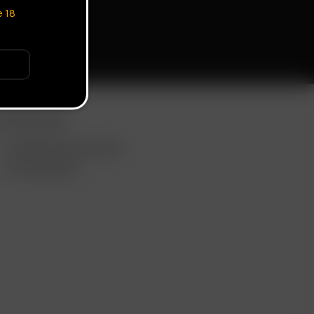
e
18
EITERE LINKS
VERWENDUNGSZWECKE
GROSSHANDEL