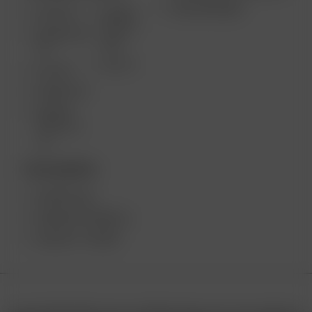
GROSSHANDEL
AIR MAX
ARIZER
SOLO II
ARIZER AIR
MAX
SE
SOLO II
GO SRT
ARIZER GO
ARIZER
SOLO III V
2.0
TISCHGERÄTE
ARIZER XQ2
ARIZER EXTREME Q
ARIZER V-TOWER