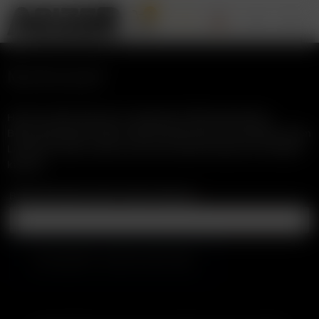
0
My Account
Hast du dein Passwort vergessen? Bitte gib deinen
Benutzernamen oder E-Mail-Adresse ein. Du erhältst einen
Link per E-Mail, womit du dir ein neues Passwort erstellen
kannst.
Benutzername oder E-Mail-Adresse
*
PASSWORT ZURÜCKSETZEN