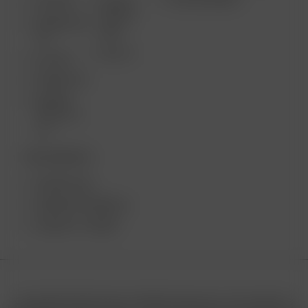
AIR MAX
ARIZER
SOLO II
ARIZER AIR
MAX
SE
SOLO II
GO SRT
ARIZER GO
ARIZER
SOLO III V
2.0
TISCHGERÄTE
ARIZER XQ2
ARIZER EXTREME Q
ARIZER V-TOWER
Copyright © 2026 Arizer | All Rights Reserved. This website is