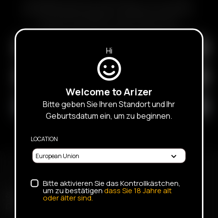
ABONNIEREN SIE DEN E-MAIL NEWSLETTER, UM ÜBER
BEVORSTEHENDE ANGEBOTE, WERBEAKTIONEN UND
PRODUKTE INFORMATIONEN ZU ERHALTEN
Hi
Welcome to Arizer
Bitte geben Sie Ihren Standort und Ihr
Geburtsdatum ein, um zu beginnen.
LOCATION
Bitte aktivieren Sie das Kontrollkästchen,
um zu bestätigen
dass Sie
18
Jahre alt
SCHNELLER VERSAND
oder älter sind.
DISKRETE LIEFERUNG