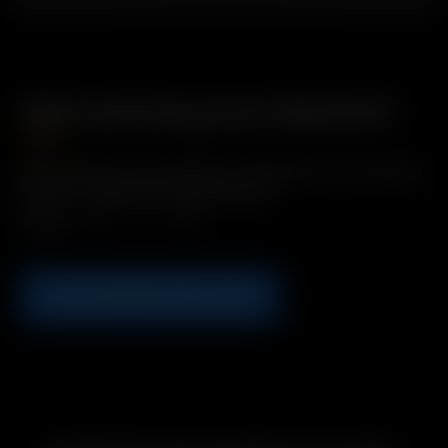
Rührwerkzeug aus Edelstahl
3.00
€
Beschreibung: Zum Umrühren und Entleeren von Kräutern.
Enthält: 1 x Edelstahl-Rührwerkzeug
Menge
IN DEN WARENKORB LEGEN