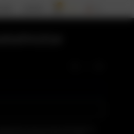
0
RIZER
SUPPORT
seballmütze
 ausgestattet 6-Panel strukturierte Baseballmütze