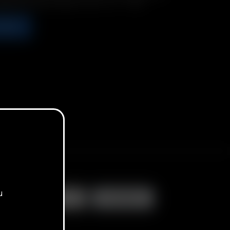
geschlossenem Rücken. L/XL (7 1/4 – 7 5/8)
EGEN
u