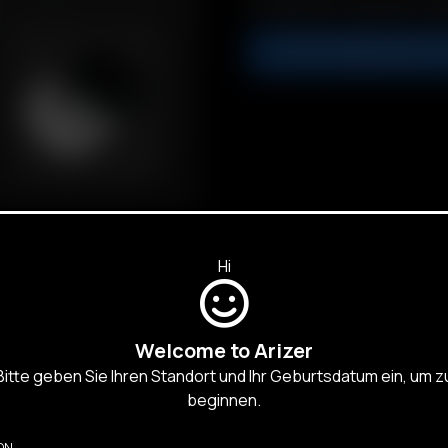
mit silbernem Untervisier und 
IN DEN WARENKORB L
Hi
Welcome to Arizer
Bitte geben Sie Ihren Standort und Ihr Geburtsdatum ein, um z
R
D PRODUKTE
beginnen.
ON