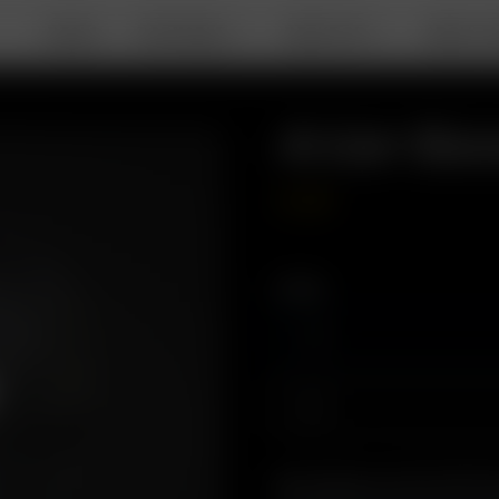
DEALS
PORTABLE
DESKTOP
ABOUT A
Arizer Ba
45.00
€
Größe
L/XL
S/M
Beschreibung: Arizer Flexfit®