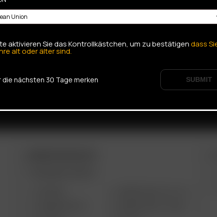
tte aktivieren Sie das Kontrollkästchen, um zu bestätigen
dass Si
hre alt oder älter sind.
r die nächsten 30 Tage merken
SUBMIT
ARIZER PRODUKTE
W
TRAGBARE GERÄTE
AIR MAX
ARIZER SOLO III V 2.0
ARIZER AIR SE
ARIZER SOLO II MAX