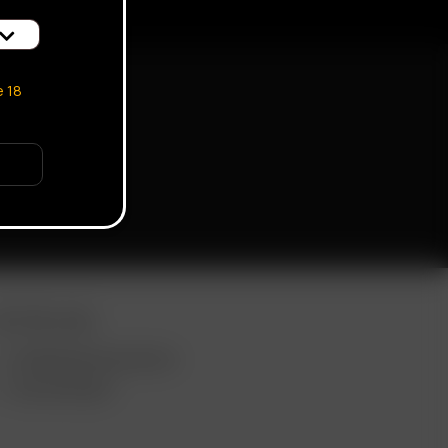
e
18
EITERE LINKS
VERWENDUNGSZWECKE
GROSSHANDEL