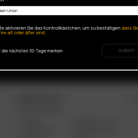
tte aktivieren Sie das Kontrollkästchen, um zu bestätigen
dass Si
hre alt oder älter sind.
r die nächsten 30 Tage merken
SUBMIT
ARIZER PRODUKTE
W
TRAGBARE GERÄTE
AIR MAX
ARIZER SOLO III V 2.0
ARIZER AIR SE
ARIZER SOLO II MAX