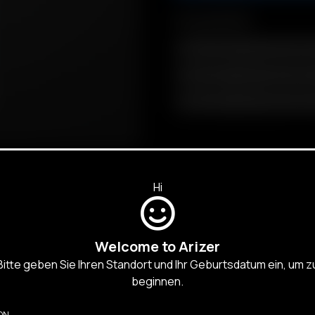
Kompatibilität
Air / Solo Frosted Glass Aroma 
Air / Solo Tipped Glass Aroma T
Air / Solo Tipped Glass Aroma T
Hi
Welcome to Arizer
Bitte geben Sie Ihren Standort und Ihr Geburtsdatum ein, um z
R
D PRODUKTE
beginnen.
ON