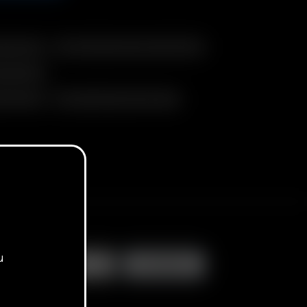
Tube (14mm)
Air / Solo Glass Aroma Tube (70mm)
ube (60mm)
ube (70mm)
XL Frosted Glass Aroma Tubes
u