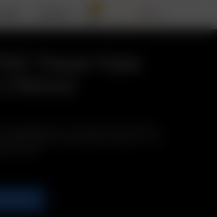
0
RIZER
SUPPORT
 PVC Travel Tube
 (70mm)
e vorgeladenen Air / Solo Glass Aroma Tubes in
enden Reisetube überallhin mit! Enthält: 1 x Air /
appe (70mm)
B LEGEN