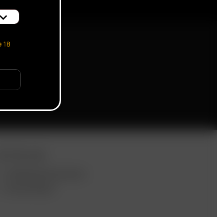
e
18
EITERE LINKS
VERWENDUNGSZWECKE
GROSSHANDEL