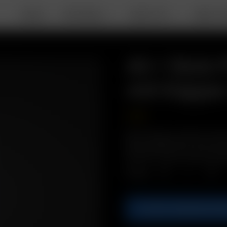
DEALS
PORTABLE
DESKTOP
ABOUT A
Air / Solo
mit Kappe
2.00
€
Beschreibung: Nehmen Sie di
dieser praktischen und schütz
Solo PVC Travel Tube mit K
Menge
IN DEN WARENKOR