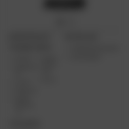
ARIZER PRODUKTE
WEITERE LINKS
TRAGBARE GERÄTE
VERWENDUNGSZWECKE
GROSSHANDEL
AIR MAX
ARIZER
SOLO II
ARIZER AIR
MAX
SE
SOLO II
GO SRT
ARIZER GO
ARIZER
SOLO III V
2.0
TISCHGERÄTE