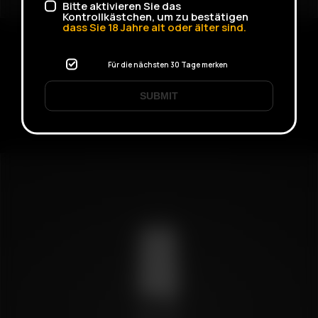
Bitte aktivieren Sie das
Kontrollkästchen, um zu bestätigen
dass Sie
18
Jahre alt oder älter sind.
Air / Solo Tipped Glass Aroma Tube
6.72
€
Für die nächsten 30 Tage merken
SUBMIT
Ausführung wählen