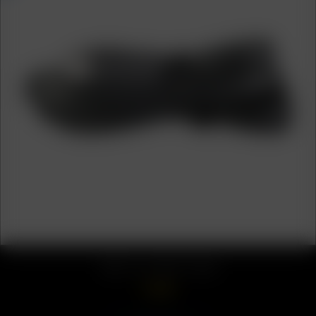
USB-C zu USB-C Kabel
9.99
€