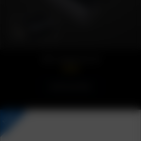
USB-C Ladegerät (5v 3A)
25.21
€
Ausführung wählen