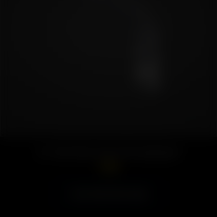
Air / Solo Glass Aroma Tube (gebogen)
7.50
€
In den Warenkorb legen