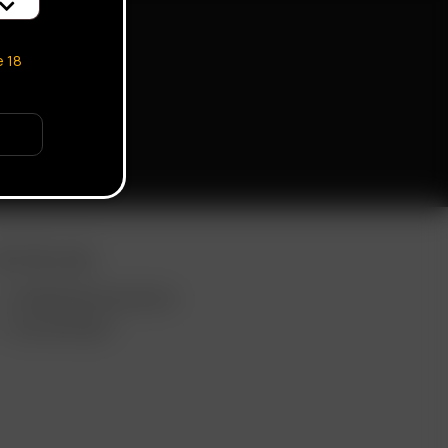
e
18
EITERE LINKS
VERWENDUNGSZWECKE
GROSSHANDEL