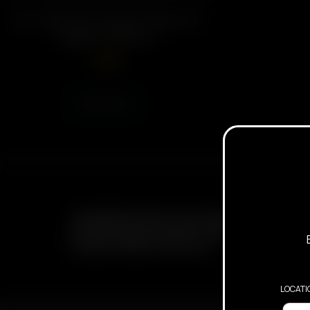
Air / Solo PVC Travel Tube mit
Kappe (90mm)
2.00
€
Weiterlesen
ABONNIEREN SIE DEN E-MAIL NEWSLETTER, UM ÜBE
BEVORSTEHENDE ANGEBOTE, WERBEAKTIONEN UN
INFORMATIONEN ZU ERHALTEN
LOCATI