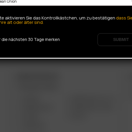
tte aktivieren Sie das Kontrollkästchen, um zu bestätigen
dass Si
hre alt oder älter sind.
r die nächsten 30 Tage merken
SUBMIT
ARIZER PRODUKTE
W
TRAGBARE GERÄTE
AIR MAX
ARIZER SOLO III V 2.0
ARIZER AIR SE
ARIZER SOLO II MAX
GO SRT
SOLO II
ARIZER GO