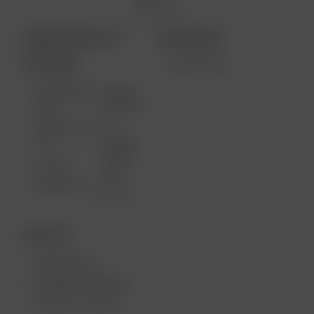
ARIZER PRODUCTS
MORE LINKS
PORTABLE
WHOLESALE
ARIZER AIR
ARIZER
MAX
SOLO III V
2.0
ARIZER AIR
SE
ARIZER
SOLO II
GO SRT
MAX
ARIZER GO
SOLO II
DESKTOP
ARIZER XQ2
ARIZER EXTREME Q
ARIZER V-TOWER