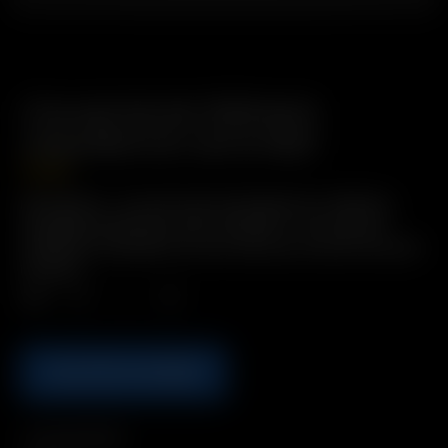
Couvercle de l’élément
chauffant en verre XQ2
13.50
€
Description : couvercle de rechange pour l'élément
chauffant interne en verre Contient : 1 x couvercle
d'élément chauffant en verre XQ2 avec écran et douille
isolante
Qté.
AJOUTER AU PANIER
Compatibilité