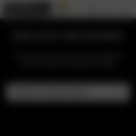
0
DEVICE REVIEWS
Choose a product from the dropdown
menu to read all relevant reviews