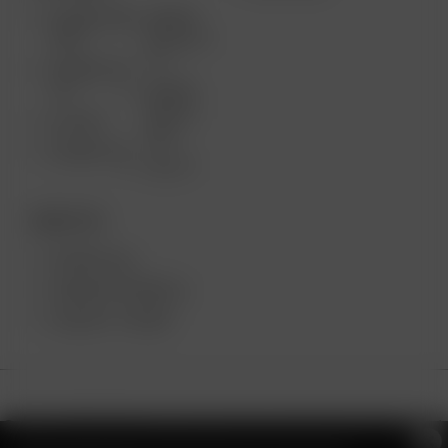
ARIZER AIR
ARIZER
MAX
SOLO III V
2.0
ARIZER AIR
SE
ARIZER
SOLO II
GO SRT
MAX
ARIZER GO
SOLO II
DESKTOP
ARIZER XQ2
ARIZER EXTREME Q
ARIZER V-TOWER
Copyright © 2026 Reinhart GmbH & Co. KG | All Rights Reserved.