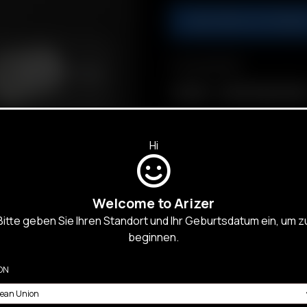
AJOUTER AU PANIE
Compatibilité
3' Whip
Hose/Tubing (9 Feet
Hi
Welcome to Arizer
Bitte geben Sie Ihren Standort und Ihr Geburtsdatum ein, um z
beginnen.
SALES,
ON