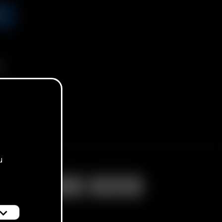
R
)
u