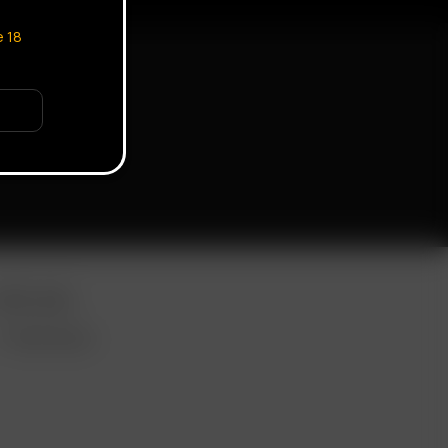
e
18
ORE LINKS
WHOLESALE