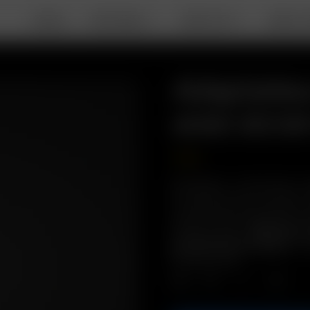
DEALS
PORTABLE
DESKTOP
ABOUT 
Adaptateu
avec écran
7.50
€
Description : Connecteur co
en verre de 19 mm. Conseil 
verre aux deux extrémités du
filtration d'eau.
*Idéal pour u
grossièrement moulues.
Com
écran en verre
Qté.