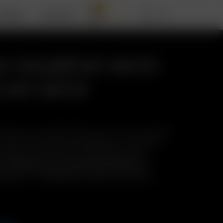
0
ARIZER
SOUTIEN
r coudé en verre
 en verre
udé pour le système Whip, avec un raccord mâle
: Essayez de mettre des adaptateurs coudés en
 Whip pour l'utiliser avec des barboteurs à
ne utilisation avec des plantes entières ou
prend : 1 x Adaptateur coudé en verre avec