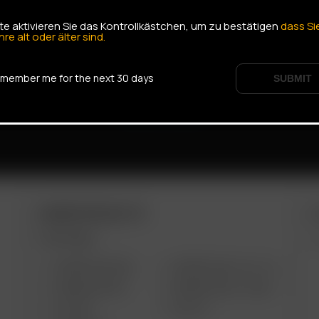
tte aktivieren Sie das Kontrollkästchen, um zu bestätigen
dass Si
hre alt oder älter sind.
member me for the next 30 days
SUBMIT
ARIZER PRODUCTS
M
PORTABLE
ARIZER AIR MAX
ARIZER SOLO III V 2.0
ARIZER AIR SE
ARIZER SOLO II MAX
GO SRT
SOLO II