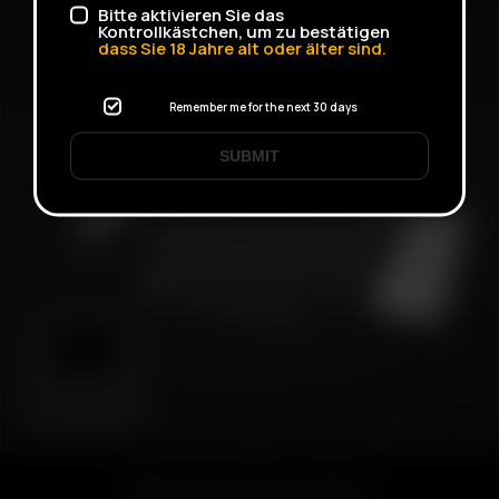
Bitte aktivieren Sie das
Kontrollkästchen, um zu bestätigen
dass Sie
18
Jahre alt oder älter sind.
Remember me for the next 30 days
SUBMIT
Valise Arizer Go Pre-Load & Go