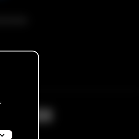
s Cyclone Bowl
u