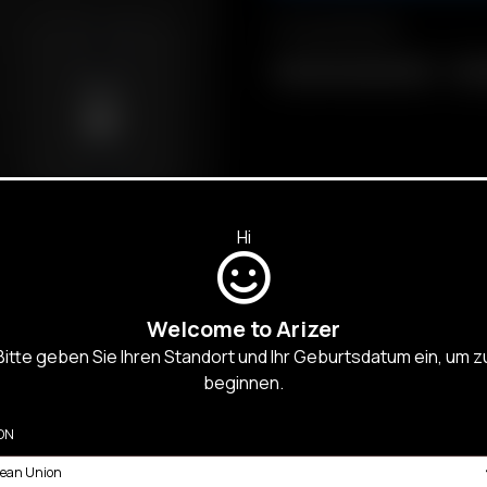
Compatibilidad
Glass Connoisseur Bowl
Glas
Hi
Welcome to Arizer
Bitte geben Sie Ihren Standort und Ihr Geburtsdatum ein, um z
beginnen.
CTRÓNICOS
ON
Y