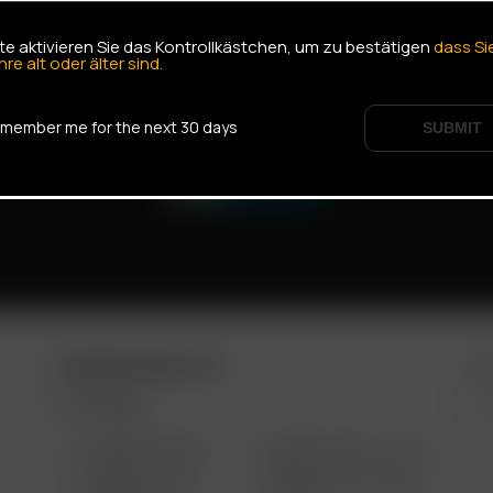
tte aktivieren Sie das Kontrollkästchen, um zu bestätigen
dass Si
hre alt oder älter sind.
member me for the next 30 days
SUBMIT
ARIZER PRODUCTS
M
PORTABLE
ARIZER AIR MAX
ARIZER SOLO III V 2.0
ARIZER AIR SE
ARIZER SOLO II MAX