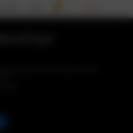
0
T ARIZER
APOYO
BowlGrips
silicona a prueba de calor protegen sus tazones
dedos.
 silicona