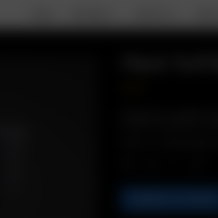
DEALS
PORTABLE
DESKTOP
ABOU
Pack Tuff 
10.00
€
Descripción: Los agarres de 
de vidrio Connoisseur y sus 
Incluye: 2 x Tuff BowlGrips de
Cant.
AÑADIR A LA CESTA