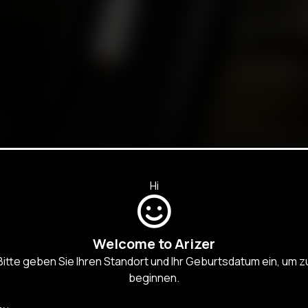
Choose fast-swap
Aroma Tube for 
are.
From components
Hi
Welcome to Arizer
Bitte geben Sie Ihren Standort und Ihr Geburtsdatum ein, um z
beginnen.