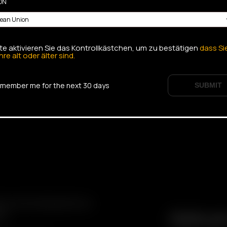
ON
intercamb
Usar mien
tte aktivieren Sie das Kontrollkästchen, um zu bestätigen
dass Si
ahorrar s
hre alt oder älter sind.
member me for the next 30 days
SUBMIT
Opte por