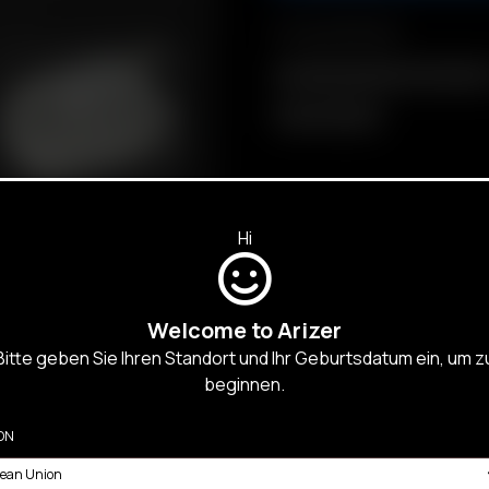
Compatibilidad
Frosted Glass Balloon Mouthpiec
Glass Tuff Bowl
Hi
Welcome to Arizer
Bitte geben Sie Ihren Standort und Ihr Geburtsdatum ein, um z
beginnen.
CTRÓNICOS
ON
Y