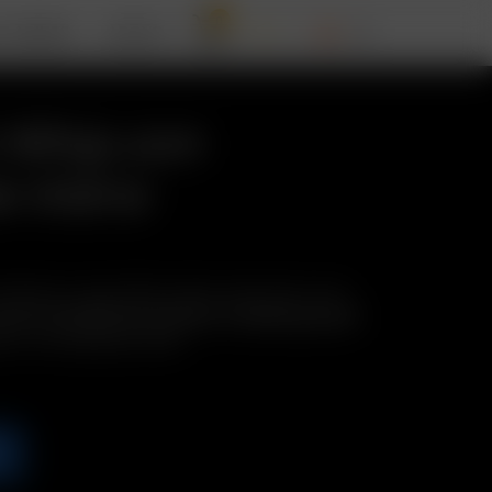
0
T ARIZER
APOYO
i Whip con
e Vidrio
stal puro, que enfría el vapor, para usar con el
 usar con botánicos enteros o molidos gruesos.
rio con Pantalla de Vidrio