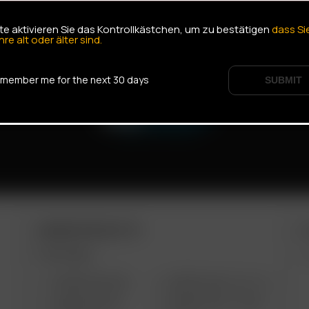
tte aktivieren Sie das Kontrollkästchen, um zu bestätigen
dass Si
hre alt oder älter sind.
member me for the next 30 days
SUBMIT
ARIZER PRODUCTS
M
PORTABLE
ARIZER AIR MAX
ARIZER SOLO III V 2.0
ARIZER AIR SE
ARIZER SOLO II MAX