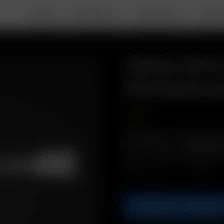
DEALS
PORTABLE
DESKTOP
ABOU
Glass Min
Pantalla d
10.50
€
Descripción: Un diseño de cri
sistema Balloon.
*Ideal para
Incluye: 1 x Mini Látigo de Vid
Cant.
AÑADIR A LA CESTA