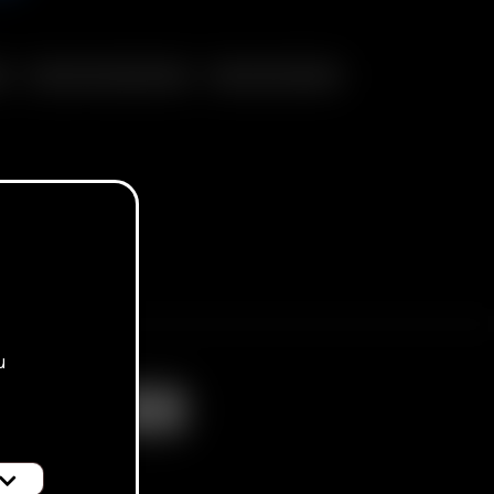
e
Glass Connoisseur Bowl
Glass Cyclone Bowl
u