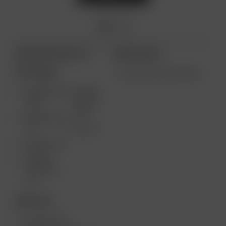
ARIZER PRODUCTS
MORE LINKS
PORTABLE
VENTA AL POR MAYOR
ARIZER AIR
ARIZER
MAX
SOLO II
MAX
ARIZER AIR
SE
SOLO II
ARIZER GO
ARIZER
SOLO III V
2.0
DESKTOP
ARIZER XQ2