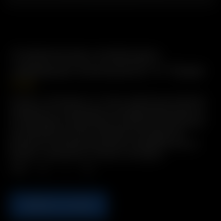
Cubierta de cristal para
calefactor Extreme Q / V-Tower
10.50
€
Incluye: 1 x Extreme Q / V-Tower cubierta de cristal del
calentador con la pantalla y la manga aislante Nota: Si
no está seguro de qué tipo de cubierta del calentador
que necesita, por favor refiérase a la imagen del
producto y el orden de acuerdo a la apariencia de su
aparato.
*Extreme Q / V-Tower no incluidos
Cant.
AÑADIR A LA CESTA