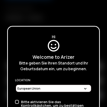
Compatibilidad
Extreme Q
V-Tower
Hi
SUSCRÍBASE PARA RECIBIR CORREOS ELECTRÓNICOS
SOBRE PRÓXIMAS VENTAS, PROMOCIONES Y
PRODUCTOS
Welcome to Arizer
Bitte geben Sie Ihren Standort und Ihr
Geburtsdatum ein, um zu beginnen.
LOCATION
Bitte aktivieren Sie das
Kontrollkästchen, um zu bestätigen