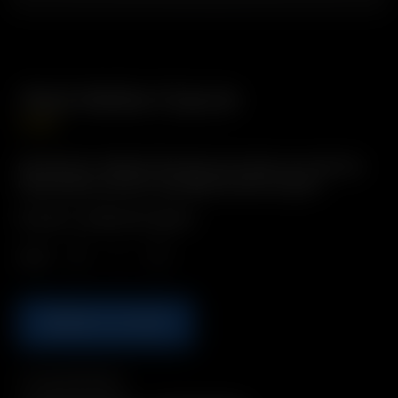
Pack Mallas Cúpula
5.00
€
Descripción: Rejillas filtrantes de cúpula con reborde.
Fabricadas en acero inoxidable de alta calidad.
Incluye: 4 mallas de cúpula
Cant.
AÑADIR A LA CESTA
Compatibilidad