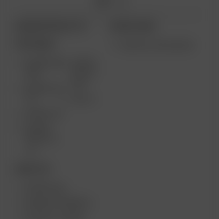
ARIZER PRODUCTS
MORE LINKS
PORTABLE
VENTA AL POR MAYOR
ARIZER AIR
ARIZER
MAX
SOLO II
MAX
ARIZER AIR
SE
SOLO II
ARIZER GO
ARIZER
SOLO III V
2.0
DESKTOP
ARIZER XQ2
ARIZER EXTREME Q
ARIZER V-TOWER