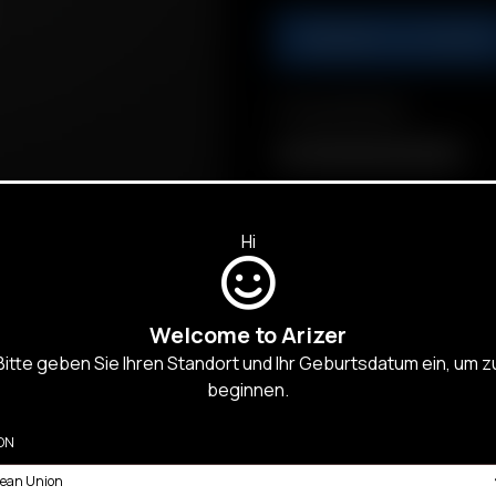
AÑADIR A LA CESTA
Compatibilidad
Air / Solo Glass Aroma Dish
Hi
Welcome to Arizer
Bitte geben Sie Ihren Standort und Ihr Geburtsdatum ein, um z
beginnen.
CTRÓNICOS
ON
Y