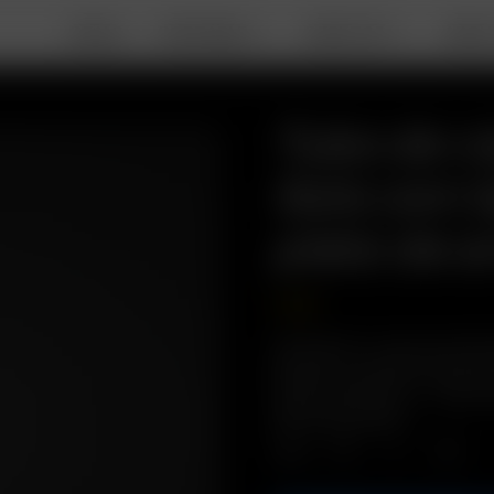
DEALS
PORTABLE
DESKTOP
ABOU
Tubo de vi
Solo con 
plato de 
2.00
€
Descripción: ¡Lleva el Aroma D
práctico y protector tubo de
extra! Contenido: 1 x Tubo d
plato de aromas)
Cant.