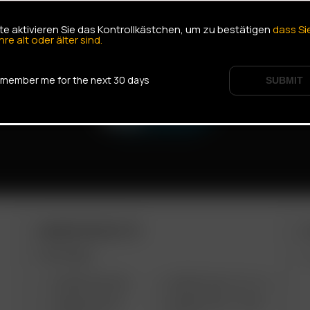
tte aktivieren Sie das Kontrollkästchen, um zu bestätigen
dass Si
hre alt oder älter sind.
member me for the next 30 days
SUBMIT
ARIZER PRODUCTS
M
PORTABLE
ARIZER AIR MAX
ARIZER SOLO III V 2.0
ARIZER AIR SE
ARIZER SOLO II MAX