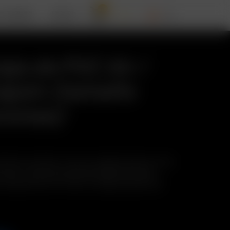
0
T ARIZER
APOYO
aje de PVC Air /
tapón (tamaño
aromas)
ish de cristal Air / Solo a cualquier parte en este
 viaje, O úsalo para guardar algunas hierbas
e viaje de PVC Air / Solo con tapa (tamaño del