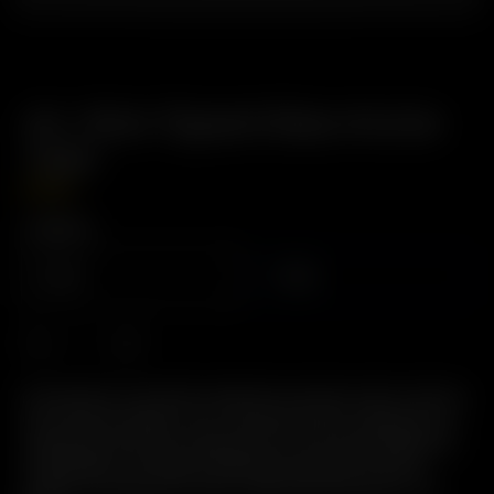
Air / Solo Tipped Glass Aroma
Tube
8.00
€
Longitud
60mm
70mm
Descripción: El sistema original de vaina de vidrio. Fácil de
usar, fácil de limpiar, 2-en-1 vaina de vidrio / boquilla. Pre-
carga dosis precisas. Respetuoso con el medio ambiente:
reutilizable y reciclable. Boquillas de plástico de alta
calidad, resistentes al calor y aptas para alimentos. Sin