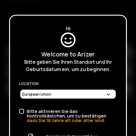
Hi
SUBSCRIBE TO RECEIVE EMAILS ABOUT UPCOMING
SALES, PROMOTIONS AND PRODUCTS
Welcome to Arizer
Bitte geben Sie Ihren Standort und Ihr
Geburtsdatum ein, um zu beginnen.
LOCATION
Bitte aktivieren Sie das
Kontrollkästchen, um zu bestätigen
dass Sie
18
Jahre alt oder älter sind.