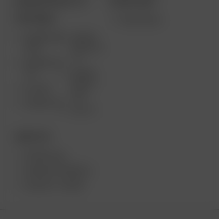
ARIZER PRODUCTS
MORE LINKS
PORTABLE
WHOLESALE
ARIZER AIR
ARIZER
MAX
SOLO III V
2.0
ARIZER AIR
SE
ARIZER
SOLO II
GO SRT
MAX
ARIZER GO
SOLO II
DESKTOP
ARIZER XQ2
ARIZER EXTREME Q
ARIZER V-TOWER