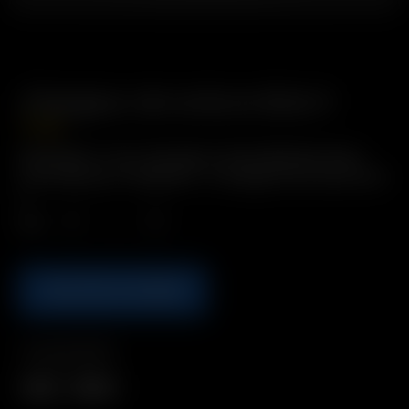
Chargeur de voiture Solo II
17.50
€
Description : Pour recharger confortablement dans
votre véhicule. Comprend : 1 x chargeur de voiture Solo
II
Qté.
AJOUTER AU PANIER
Compatibilité
Solo
Solo II