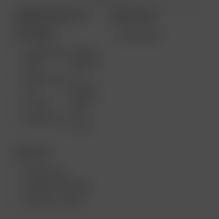
ARIZER PRODUCTS
MORE LINKS
PORTABLE
WHOLESALE
ARIZER AIR
ARIZER
MAX
SOLO III V
2.0
ARIZER AIR
SE
ARIZER
SOLO II
GO SRT
MAX
ARIZER GO
SOLO II
DESKTOP
ARIZER XQ2
ARIZER EXTREME Q
ARIZER V-TOWER