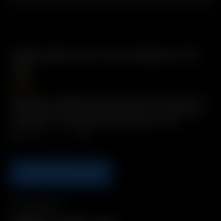
Réducteur en verre dépoli (14-
19)
17.50
€
Description : Adapte votre downstem de 14 mm pour le
connecter à des raccords de verre sur verre de 19 mm.
Comprend : 1 x extenseur en verre givré (14-19)
Qté.
AJOUTER AU PANIER
Compatibilité