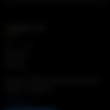
Chargeur Air
21.00
€
Type de fiche
Europe
Description : Chargeur de remplacement pour Arizer Air
Comprend : 1 x Chargeur Air
Coming Soon