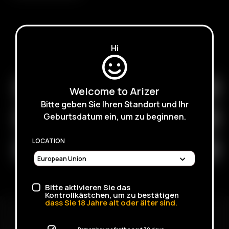
Hi
SUBSCRIBE TO RECEIVE EMAILS ABOUT UPCOMING
SALES, PROMOTIONS AND PRODUCTS
Welcome to Arizer
Bitte geben Sie Ihren Standort und Ihr
Geburtsdatum ein, um zu beginnen.
LOCATION
Bitte aktivieren Sie das
Kontrollkästchen, um zu bestätigen
dass Sie
18
Jahre alt oder älter sind.