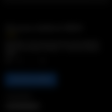
Étui pour batterie 18650
2.00
€
Description : Étui de protection pour deux batteries
18650 de rechange Comprend : 1 x étui pour batterie
18650
Qté.
AJOUTER AU PANIER
Compatibilité
Arizer 18650 Battery