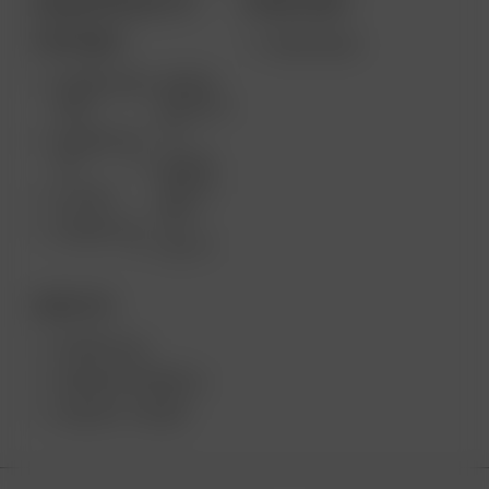
ARIZER PRODUCTS
MORE LINKS
PORTABLE
WHOLESALE
ARIZER AIR
ARIZER
MAX
SOLO III V
2.0
ARIZER AIR
SE
ARIZER
SOLO II
GO SRT
MAX
ARIZER GO
SOLO II
DESKTOP
ARIZER XQ2
ARIZER EXTREME Q
ARIZER V-TOWER