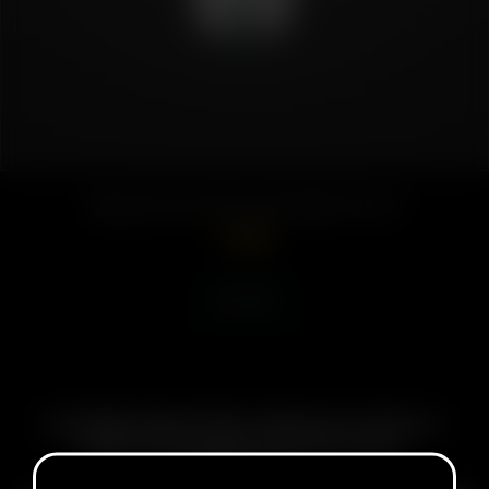
Reductor de vidrio esmerilado (19-14)
17.50
€
Leer más
SUSCRÍBASE PARA RECIBIR CORREOS ELECTRÓNICOS
SOBRE PRÓXIMAS VENTAS, PROMOCIONES Y
PRODUCTOS