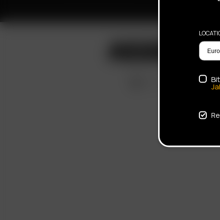
LOCATI
Bi
Ja
Re