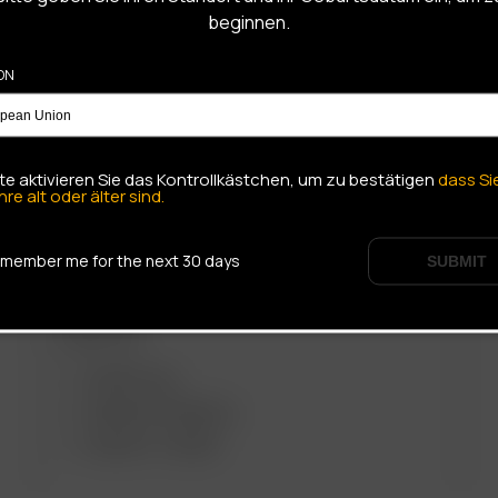
beginnen.
ON
ARIZER PRODUCTS
M
PORTABLE
tte aktivieren Sie das Kontrollkästchen, um zu bestätigen
dass Si
hre alt oder älter sind.
ARIZER AIR MAX
ARIZER SOLO III V 2.0
ARIZER AIR SE
ARIZER SOLO II MAX
member me for the next 30 days
GO SRT
SOLO II
SUBMIT
ARIZER GO
DESKTOP
ARIZER XQ2
ARIZER EXTREME Q
ARIZER V-TOWER