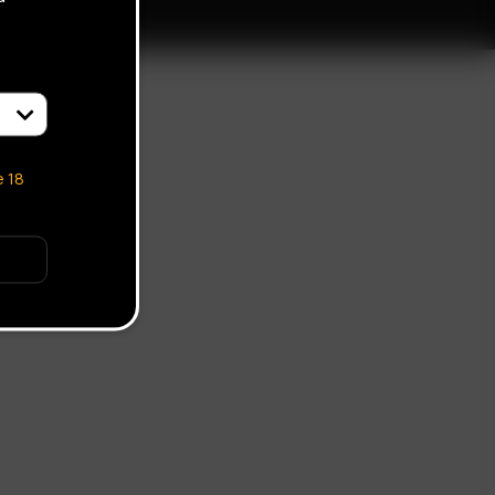
ORE LINKS
WHOLESALE
e
18