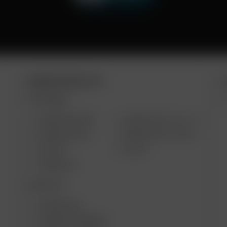
ARIZER PRODUCTS
M
PORTABLE
ARIZER AIR MAX
ARIZER SOLO III V 2.0
ARIZER AIR SE
ARIZER SOLO II MAX
GO SRT
SOLO II
ARIZER GO
DESKTOP
ARIZER XQ2
ARIZER EXTREME Q