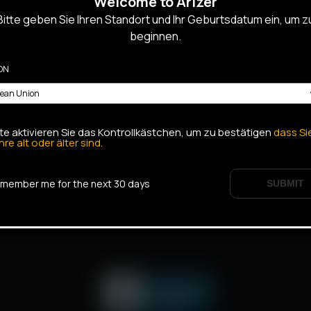
Welcome to Arizer
5.00
€
Minimum price:
Bitte geben Sie Ihren Standort und Ihr Geburtsdatum ein, um z
beginnen.
ADD TO CART
ON
tte aktivieren Sie das Kontrollkästchen, um zu bestätigen
dass Si
hre alt oder älter sind.
SALES,
member me for the next 30 days
SUBMIT