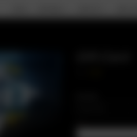
DEALS
PORTABLE
DESKTOP
ABOUT A
Gift Card
5.00
€
From:
Gift Cards
To
*