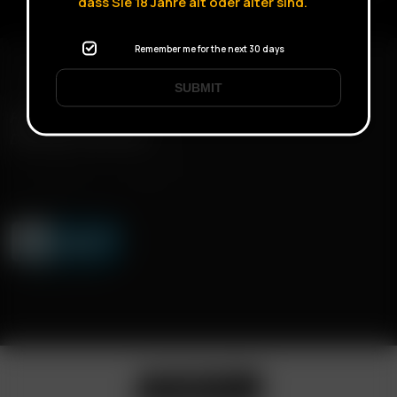
dass Sie
18
Jahre alt oder älter sind.
Remember me for the next 30 days
SUBMIT
FAST SHIPPING
DISCREET DELIVERY