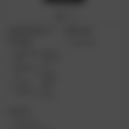
ARIZER PRODUCTS
MORE LINKS
PORTABLE
WHOLESALE
ARIZER AIR
ARIZER
MAX
SOLO III V
2.0
ARIZER AIR
SE
ARIZER
SOLO II
GO SRT
MAX
ARIZER GO
SOLO II
DESKTOP
ARIZER XQ2