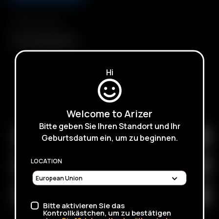
Compatibility
Arizer 18650 Battery
Hi
SUBSCRIBE TO RECEIVE EMAILS ABOUT UPCOMING
Welcome to Arizer
SALES, PROMOTIONS AND PRODUCTS
Bitte geben Sie Ihren Standort und Ihr
Geburtsdatum ein, um zu beginnen.
LOCATION
Bitte aktivieren Sie das
Kontrollkästchen, um zu bestätigen