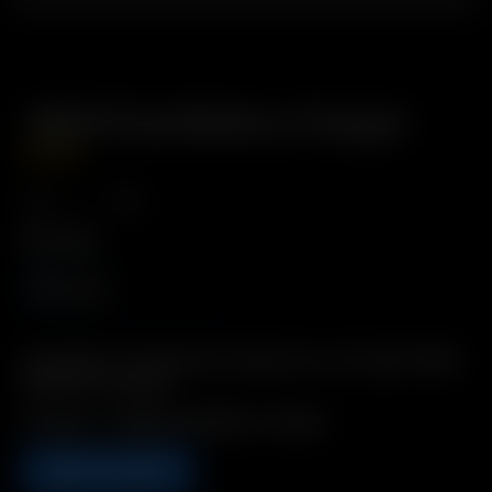
18650 Dual Battery Charger
35.00
€
Plug Type
Europe
Description: Conveniently charge one or two spare 18650
batteries externally
Includes: 1 x 18650 Dual Battery Charger
ADD TO CART