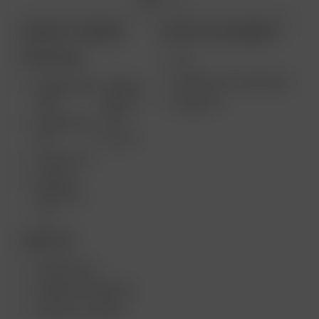
PRODOTTI ARIZER
ALTRI COLLEGAMENTI
PORTATILE
USI
VENDITA ALL’INGROSSO
ARIZER AIR
ARIZER
MAX
SOLO II
MEDIA KIT
MAX
ARIZER AIR
SE
SOLO II
ARIZER GO
ARIZER
SOLO III V
2.0
DESKTOP
ARIZER XQ2
ARIZER EXTREME Q
ARIZER V-TOWER