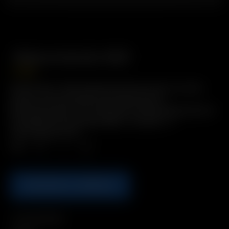
Telecomando XQ2
17.00
€
Descrizione: Telecomando facile da usare con tasti
grandi. Accesso diretto alle impostazioni
personalizzate di uso frequente e alle preimpostazioni
di temperatura programmabili. Contiene: 1 x
telecomando XQ2
Qtà.
AGGIUNGI AL CARRELLO
Compatibilità