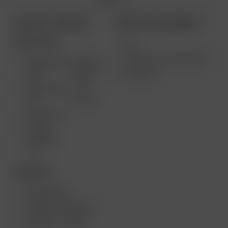
PRODOTTI ARIZER
ALTRI COLLEGAMENTI
PORTATILE
USI
VENDITA ALL’INGROSSO
ARIZER AIR
ARIZER
MAX
SOLO II
MEDIA KIT
MAX
ARIZER AIR
SE
SOLO II
ARIZER GO
ARIZER
SOLO III V
2.0
DESKTOP
ARIZER XQ2
ARIZER EXTREME Q
ARIZER V-TOWER