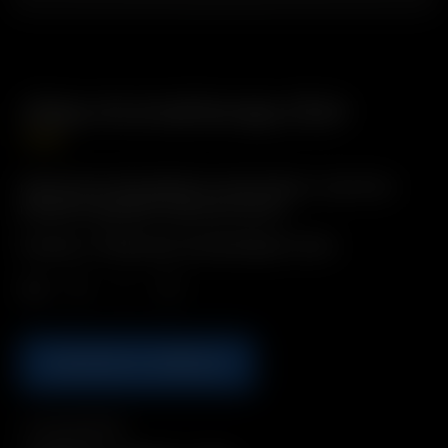
Glass Aromatherapy Dish
7.50
€
Descrizione: Riscaldate le vostre erbe e i vostri fiori
preferiti e godetevi i piacevoli aromi.
Include: 1 x Piatto per aromaterapia in vetro
Qtà.
AGGIUNGI AL CARRELLO
Compatibilità