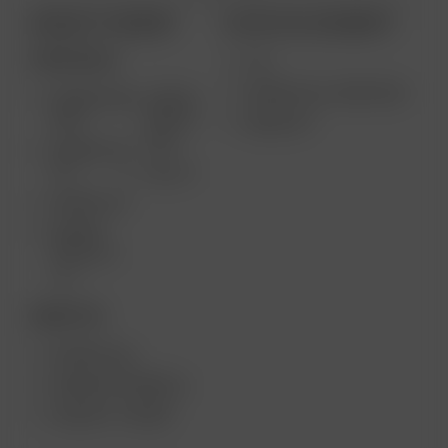
PRODOTTI ARIZER
ALTRI COLLEGAMENTI
PORTATILE
USI
VENDITA ALL’INGROSSO
ARIZER AIR
ARIZER
MAX
SOLO II
MEDIA KIT
MAX
ARIZER AIR
SE
SOLO II
ARIZER GO
ARIZER
SOLO III V
2.0
DESKTOP
ARIZER XQ2
ARIZER EXTREME Q
ARIZER V-TOWER