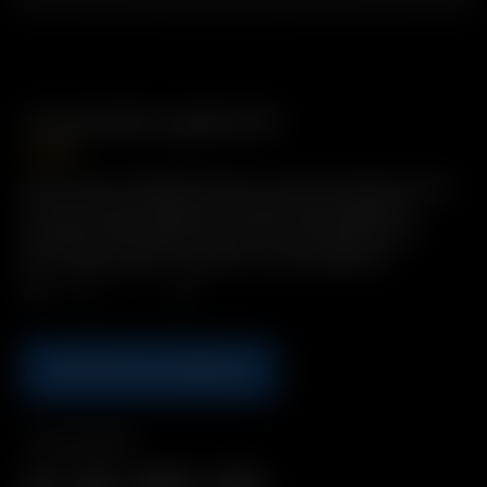
Custodia rigida Air
17.50
€
Descrizione: Preparatevi per la vostra prossima uscita
con la custodia rigida Air. Questa borsa leggera e
protettiva offre spazio per tutto il necessario in un
piccolo pacchetto. Contiene: 1 borsa rigida Air
Qtà.
AGGIUNGI AL CARRELLO
Compatibilità
Air
Air II
Air MAX
Air SE